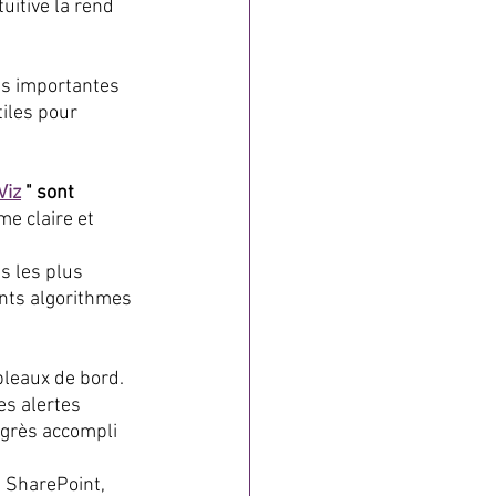
uitive la rend 
us importantes 
iles pour 
Viz
 " sont 
e claire et 
s les plus 
nts algorithmes 
bleaux de bord. 
s alertes 
ogrès accompli 
 SharePoint, 