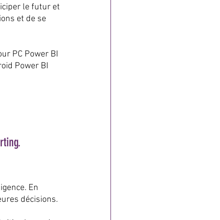
iper le futur et 
ons et de se 
pour PC Power BI 
roid Power BI 
ting. 
igence. En 
eures décisions.