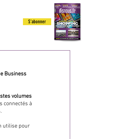
 ETRE
S'abonner
GE
de Business 
astes volumes 
s connectés à 
.
n utilise pour 