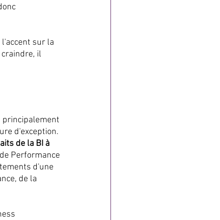
 donc 
l'accent sur la 
raindre, il 
t principalement 
gure d'exception.
its de la BI à 
s de Performance 
rtements d'une 
nce, de la 
ness 