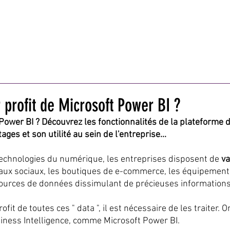
ISON/BRICOLAGE
AUTO/MOTO
TECHNOLOGIES
BIEN
MODE
MARKETING
BUSINESS
VOYA
profit de Microsoft Power BI ?
 Power BI ? Découvrez les fonctionnalités de la plateforme 
ages et son utilité au sein de l'entreprise...
technologies du numérique, les entreprises disposent de
 v
eaux sociaux, les boutiques de e-commerce, les équipement
 sources de données dissimulant de précieuses informations
rofit de toutes ces " data ", il est nécessaire de les traiter. O
siness Intelligence, comme Microsoft Power BI.