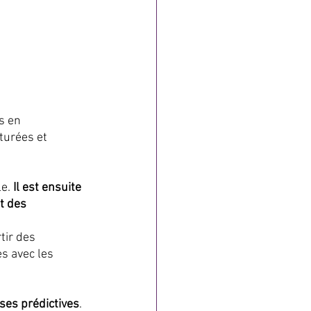
s en 
turées et 
e.
 Il est ensuite 
t des 
tir des 
s avec les 
ses prédictives
. 