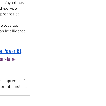
ns n'ayant pas 
f-service 
 progrès et 
e tous les 
s Intelligence, 
à Power BI
. 
ir-faire 
n, apprendre à 
férents métiers 