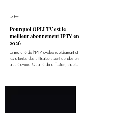
25 févr.
Pourquoi OPLI TV est le
meilleur abonnement IPTV en
2026
Le marché de l’IPTV évolue rapidement et
les attentes des utilisateurs sont de plus en
plus élevées. Qualité de diffusion, stabilité
des serveurs, richesse du catalogue et
assistance technique sont devenues des
critères essentiels. En 2026, OPLI TV
s’impose comme une solution idéale pour
tous ceux qui recherchent une expérience