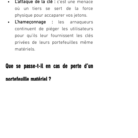
L’attaque de la clé : 
c’est une menace 
où un tiers se sert de la force 
physique pour accaparer vos jetons.
L’hameçonnage :
 les arnaqueurs 
continuent de piéger les utilisateurs 
pour qu’ils leur fournissent les clés 
privées de leurs portefeuilles même 
matériels.
Que se passe-t-il en cas de perte d’un 
portefeuille matériel ?
Si vous perdez votre
portefeuille
 matériel, 
cela ne signifie pas que vous perdez 
automatiquement vos crypto-monnaies. 
Vous devez garder votre calme et acheter 
un autre portefeuille, puis le configurer. Le 
plus important est de sauvegarder votre 
clé privée dans un endroit sûr et en dehors 
du lieu habituel où vous rangez votre 