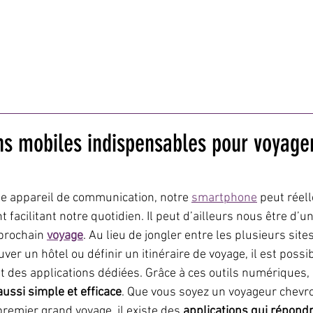
ISON/BRICOLAGE
AUTO/MOTO
TECHNOLOGIES
BIEN
MODE
MARKETING
BUSINESS
VOYA
ns mobiles indispensables pour voyage
e appareil de communication, notre 
smartphone
 peut réel
nt facilitant notre quotidien. Il peut d’ailleurs nous être d’u
prochain 
voyage
. Au lieu de jongler entre les plusieurs site
ouver un hôtel ou définir un itinéraire de voyage, il est possi
nt des applications dédiées. Grâce à ces outils numériques, 
aussi simple et efficace
. Que vous soyez un voyageur chevr
remier grand voyage, il existe des 
applications qui répondr