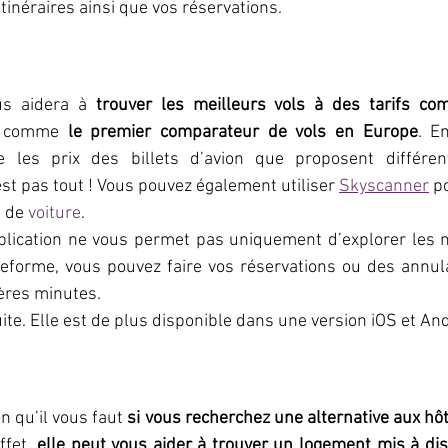
itinéraires ainsi que vos réservations.
us aidera à 
trouver les meilleurs vols à des tarifs com
rs comme 
le premier comparateur de vols en Europe
. En
re les prix des billets d’avion que proposent différen
st pas tout ! Vous pouvez également utiliser 
Skyscanner
 p
 de 
voiture
.
pplication ne vous permet pas uniquement d’explorer les m
teforme, vous pouvez faire vos réservations ou des annul
ères minutes.
uite. Elle est de plus disponible dans une version iOS et An
on qu’il vous faut 
si vous recherchez une alternative aux hôte
ffet, 
elle peut vous aider à trouver un logement mis à dis