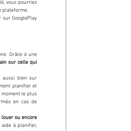
té, vous pourriez 
e plateforme.
r sur GooglePlay 
 est une application que tout voyageur devra installer sur son smartphone. Grâce à une 
n sur celle qui 
 aussi bien sur 
ent planifier et 
u moment le plus 
rmés en cas de 
 louer ou encore 
aide à planifier, 