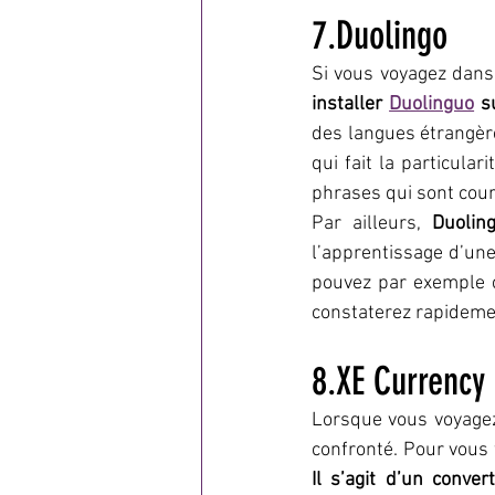
7.Duolingo
Si vous voyagez dans
installer 
Duolinguo
 s
des langues étrangère
qui fait la particulari
phrases qui sont cou
Par ailleurs, 
Duolin
l’apprentissage d’une
pouvez par exemple c
constaterez rapideme
8.XE Currency
Lorsque vous voyagez 
confronté. Pour vous f
Il s’agit d’un conve