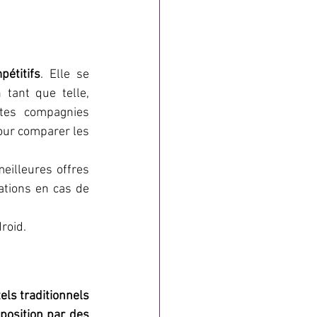
pétitifs
. Elle se 
 tant que telle, 
tes compagnies 
our comparer les 
eilleures offres 
ations en cas de 
droid.
ls traditionnels 
position par des 