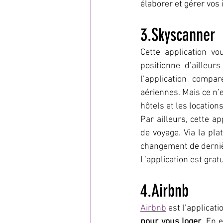
élaborer et gérer vos 
3.Skyscanner
Cette application vo
positionne d’ailleu
l’application compa
aériennes. Mais ce n’e
hôtels et les locations
Par ailleurs, cette a
de voyage. Via la pla
changement de derni
L’application est grat
4.Airbnb
Airbnb
 est l’applicati
pour vous loger
. En e