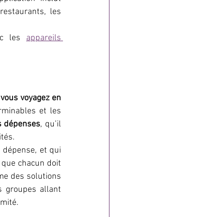
estaurants, les 
ec les 
appareils 
 vous voyagez en 
erminables et les 
es dépenses
, qu’il 
tés.
 dépense, et qui 
e que chacun doit 
me des solutions 
 groupes allant 
omité.