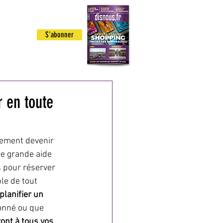
 ETRE
S'abonner
GE
r en toute
lement devenir 
ne grande aide 
s pour réserver 
ble de tout 
planifier un 
onné ou que 
ont à tous vos 