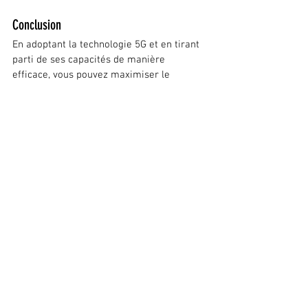
Conclusion
En adoptant la technologie 5G et en tirant 
parti de ses capacités de manière 
efficace, vous pouvez maximiser le 
potentiel de votre smartphone pour une 
connectivité, des performances, une 
productivité et des expériences utilisateur 
améliorées. Passez à un appareil 
compatible 5G, utilisez le transfert de 
données à haute vitesse, améliorez les 
appels vidéo et les conférences, explorez 
les applications RA et RV, optimisez le 
stockage dans le cloud, diffusez du 
contenu de haute qualité, participez aux 
jeux multijoueurs, accédez aux outils de 
travail à distance, intégrez les appareils 
IoT, explorez les technologies émergentes, 
améliorez les services basés sur la 
localisation et priorisez la sécurité pour 