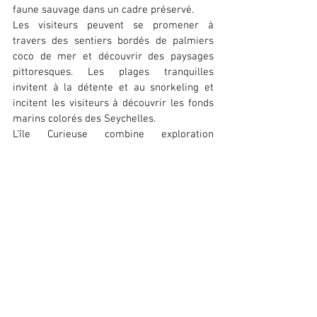
faune sauvage dans un cadre préservé.
Les visiteurs peuvent se promener à 
travers des sentiers bordés de palmiers 
coco de mer et découvrir des paysages 
pittoresques. Les plages tranquilles 
invitent à la détente et au snorkeling et 
incitent les visiteurs à découvrir les fonds 
marins colorés des Seychelles.
L’île Curieuse combine exploration 
naturelle et moments de détente. Ce qui 
fait d’elle un joyau à ne pas manquer lors 
d’un 
voyage de noces aux Seychelles
.
La Digue
La Digue compte parmi les îles les plus 
charmantes des Seychelles. Elle est 
réputée pour ses beaux paysages et son 
ambiance paisible. Cette île pittoresque se 
distingue par ses plages iconiques. C’est 
par exemple le cas de l’Anse Source 