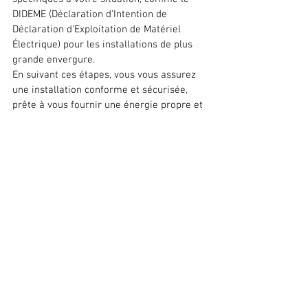
DIDEME
 (Déclaration d'Intention de 
Déclaration d'Exploitation de Matériel 
Électrique) pour les installations de plus 
grande envergure.
En suivant ces étapes, vous vous assurez 
une installation conforme et sécurisée, 
prête à vous fournir une énergie propre et 
économique.
Conclusion : Le solaire en 2024, est-ce 
intéressant ?
L'énergie solaire continue de gagner en 
popularité en 2024 grâce à des solutions 
toujours plus innovantes et accessibles. 
Les panneaux plug and play sont parfaits 
pour ceux qui cherchent à faire des 
économies rapidement et sans gros 
investissements, tandis que les 