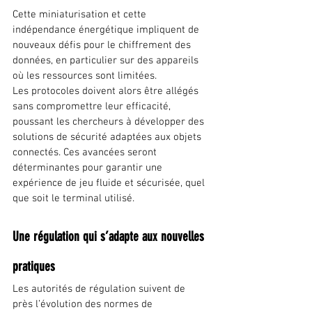
Cette miniaturisation et cette 
indépendance énergétique impliquent de 
nouveaux défis pour le chiffrement des 
données, en particulier sur des appareils 
où les ressources sont limitées. 
Les protocoles doivent alors être allégés 
sans compromettre leur efficacité, 
poussant les chercheurs à développer des 
solutions de sécurité adaptées aux objets 
connectés. Ces avancées seront 
déterminantes pour garantir une 
expérience de jeu fluide et sécurisée, quel 
que soit le terminal utilisé.
Une régulation qui s’adapte aux nouvelles 
pratiques
Les autorités de régulation suivent de 
près l’évolution des normes de 