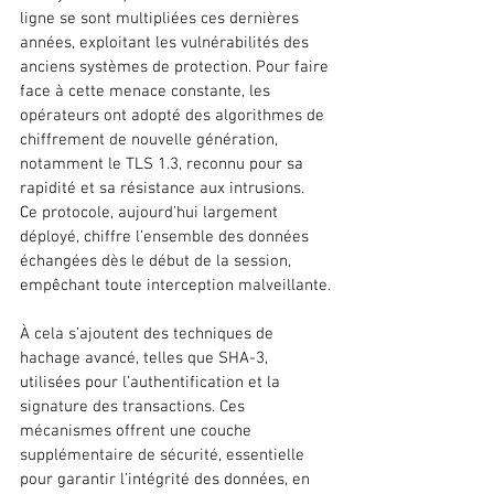
ligne se sont multipliées ces dernières 
années, exploitant les vulnérabilités des 
anciens systèmes de protection. Pour faire 
face à cette menace constante, les 
opérateurs ont adopté des algorithmes de 
chiffrement de nouvelle génération, 
notamment le TLS 1.3, reconnu pour sa 
rapidité et sa résistance aux intrusions. 
Ce protocole, aujourd’hui largement 
déployé, chiffre l’ensemble des données 
échangées dès le début de la session, 
empêchant toute interception malveillante.
À cela s’ajoutent des techniques de 
hachage avancé, telles que SHA-3, 
utilisées pour l’authentification et la 
signature des transactions. Ces 
mécanismes offrent une couche 
supplémentaire de sécurité, essentielle 
pour garantir l’intégrité des données, en 