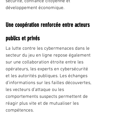
sécurité, confiance citoyenne et 
développement économique.
Une coopération renforcée entre acteurs 
publics et privés
La lutte contre les cybermenaces dans le 
secteur du jeu en ligne repose également 
sur une collaboration étroite entre les 
opérateurs, les experts en cybersécurité 
et les autorités publiques. Les échanges 
d’informations sur les failles découvertes, 
les vecteurs d’attaque ou les 
comportements suspects permettent de 
réagir plus vite et de mutualiser les 
compétences.
Cette coopération donne lieu à des 
initiatives concrètes, comme des centres 
de surveillance mutualisés ou des 
plateformes d’échange de données en 