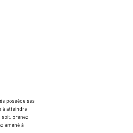
tés possède ses 
 à atteindre 
 soit, prenez 
ez amené à 