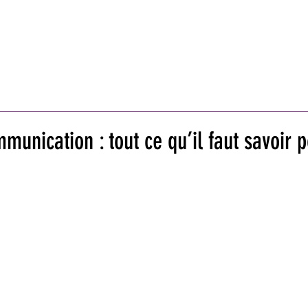
ISON/BRICOLAGE
AUTO/MOTO
TECHNOLOGIES
BIEN
MODE
MARKETING
BUSINESS
VOYA
unication : tout ce qu’il faut savoir p