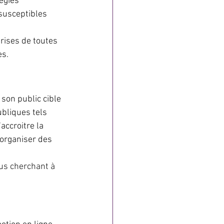
égies 
 susceptibles 
rises de toutes 
es.
son public cible 
bliques tels 
accroitre la 
’organiser des 
dus cherchant à 