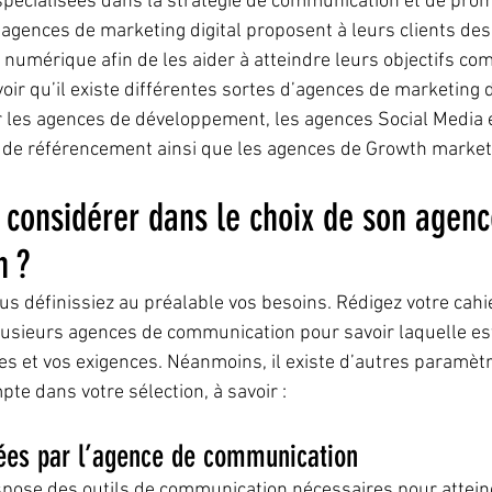
spécialisées dans la stratégie de communication et de prom
 agences de marketing digital proposent à leurs clients des
umérique afin de les aider à atteindre leurs objectifs co
oir qu’il existe différentes sortes d’agences de marketing d
ter les agences de développement, les agences Social Media
 de référencement ainsi que les agences de Growth market
 considérer dans le choix de son agenc
 ?  
ous définissiez au préalable vos besoins. Rédigez votre cah
lusieurs agences de communication pour savoir laquelle e
es et vos exigences. Néanmoins, il existe d’autres paramèt
te dans votre sélection, à savoir :
sées par l’agence de communication
dispose des outils de communication nécessaires pour attein