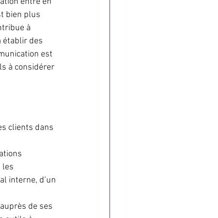
tion entre en 
 bien plus 
tribue à 
 établir des 
munication est 
ls à considérer 
s clients dans 
ations 
 les 
al interne, d’un 
 auprès de ses 