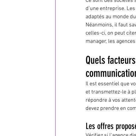
Ce sont des sociétés 
d’une entreprise. Les
adaptés au monde du n
Néanmoins, il faut sav
celles-ci, on peut ci
manager, les agences
Quels facteurs
communication
Il est essentiel que v
et transmettez-le à p
répondre à vos attent
devez prendre en comp
Les offres propo
Vérifiez si l’agence 