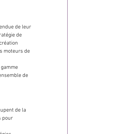
endue de leur 
ratégie de 
création 
es moteurs de 
ne gamme 
’ensemble de 
cupent de la 
s pour 