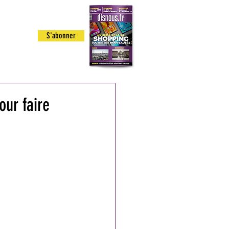
 ETRE
S'abonner
GE
our faire