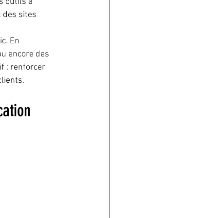
 outils à 
 des sites 
c. En 
 ou encore des 
f : renforcer 
clients.
cation