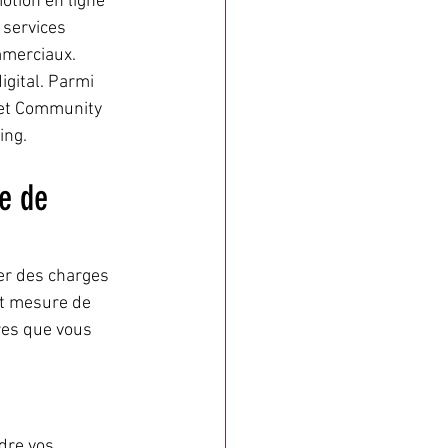
otion en ligne 
 services 
mmerciaux. 
igital. Parmi 
 et Community 
ing.
e de 
ier des charges 
st mesure de 
res que vous 
dre vos 