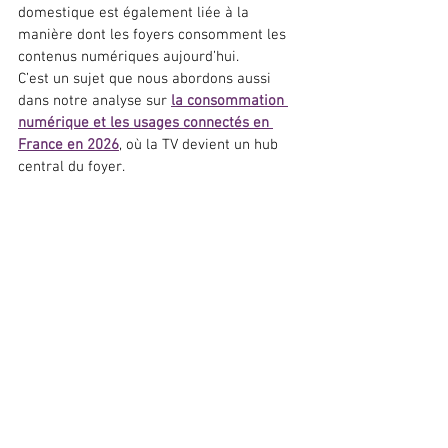
domestique est également liée à la 
manière dont les foyers consomment les 
contenus numériques aujourd’hui.
C’est un sujet que nous abordons aussi 
dans notre analyse sur 
la consommation 
numérique et les usages connectés en 
France en 2026
, où la TV devient un hub 
central du foyer.
Conclusion
Les Smart TV sont devenues des appareils 
centraux dans les foyers, mais leur 
potentiel reste largement sous-exploité.
En réalité, la majorité des utilisateurs 
n’utilise qu’une petite partie de ce que ces 
téléviseurs peuvent réellement offrir.