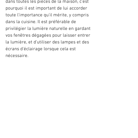
dans toutes les pièces de la maison, c'est 
pourquoi il est important de lui accorder 
toute l'importance qu'il mérite, y compris 
dans la cuisine. Il est préférable de 
privilégier la lumière naturelle en gardant 
vos fenêtres dégagées pour laisser entrer 
la lumière, et d'utiliser des lampes et des 
écrans d'éclairage lorsque cela est 
nécessaire. 
Installer un miroir dans la cuisine permet d'avoir une 
sensation d'espace et de luminosité.
Vous devrez choisir le type de lumière en 
fonction de l'ambiance que vous souhaitez 
créer dans votre cuisine : des tons chauds 
pour une ambiance intime, des tons 
neutres ou blancs pour imiter la lumière 
naturelle, et des tons froids pour stimuler 